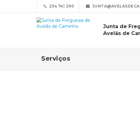
234 741 290
JUNTA@AVELASDECA
Junta de Fre
Avelãs de Ca
Serviços