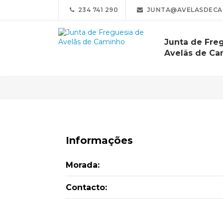
234 741 290
JUNTA@AVELASDECA
Junta de Fre
Avelãs de Ca
Informações
Morada:
Contacto: