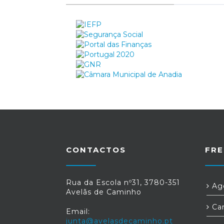
registo da entidade e do seu represe
havido lugar a registo. Fonte: IPDJ
CONTACTOS
FRE
Rua da Escola nº31, 3780-351
Age
Avelãs de Caminho
Car
Email:
junta@avelasdecaminho.pt