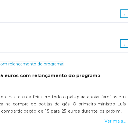
a 25 euros com relançamento do programa
ado esta quinta-feira em todo o país para apoiar famílias em
ca na compra de botijas de gás. O primeiro-ministro Luís
omparticipação de 15 para 25 euros durante os próximos
m o impacto da guerra no Médio Oriente.
Ver mais...