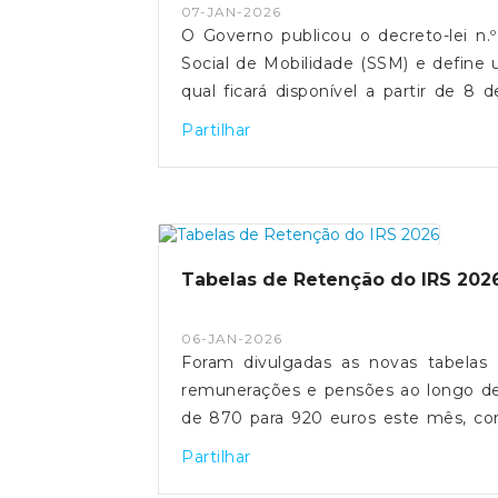
07-JAN-2026
O Governo publicou o decreto-lei n.º
Social de Mobilidade (SSM) e define u
qual ficará disponível a partir de 8 
autónomas e o continente, mantend
Partilhar
funcionalidades digitais estejam oper
será feito via Autenticação.gov, com
Cartão de Cidadão. O SSM poderá ser s
poderão suportar apenas metade d
regresso para atingir o valor máximo
Tabelas de Retenção do IRS 202
nome do beneficiário ou de um mem
que o valor suportado pelos resident
06-JAN-2026
de 134 para 119 euros e pelos resid
Foram divulgadas as novas tabelas
"reconhece o subsídio social de mob
remunerações e pensões ao longo de
e territorial, contribuindo para mitiga
de 870 para 920 euros este mês, con
mais jovens que vivem/estudam nas ilhas e vi
dois descontos obrigatórios: 11% par
Minuto
Partilhar
pelas tabelas de retenção. Vencimen