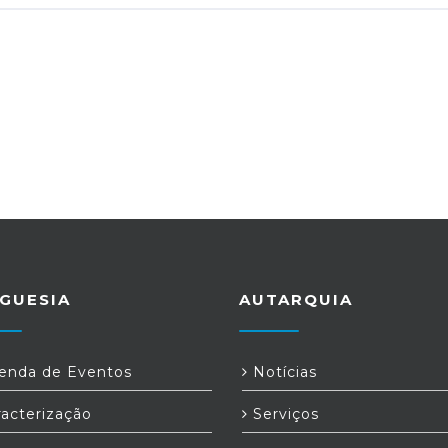
ntante legal no Registo Único IPDJ, caso ainda não tenha
GUESIA
AUTARQUIA
nda de Eventos
Notícias
acterização
Serviços