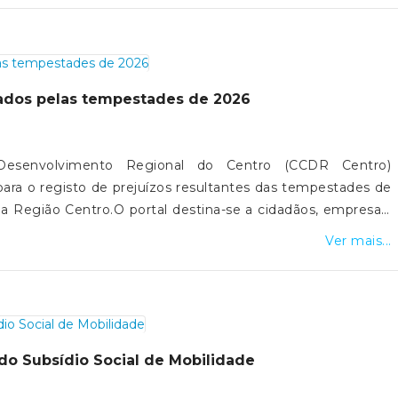
sados pelas tempestades de 2026
esenvolvimento Regional do Centro (CCDR Centro)
para o registo de prejuízos resultantes das tempestades de
a Região Centro.O portal destina-se a cidadãos, empresas,
indo a sinalização de danos em habitações, atividades
Ver mais...
 infraestruturas públicas, com vista ao acesso a apoios
prejuízos é um passo essencial para a avaliação dos danos e
apoio público. A plataforma pode ser consultada no site
atura está disponível no site da CCDR, através do deste
 do Subsídio Social de Mobilidade