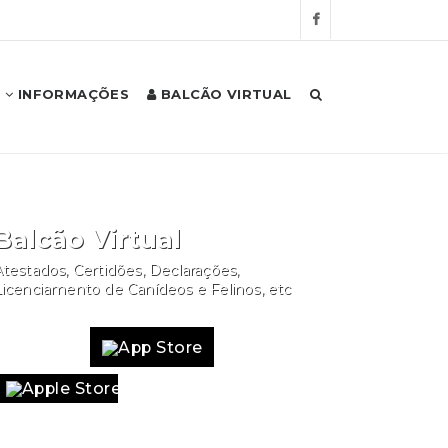
INFORMAÇÕES
BALCÃO VIRTUAL
Balcão Virtual
testados, Certidões, Declarações,
Licenciamento de Canídeos e Felinos, etc
Website