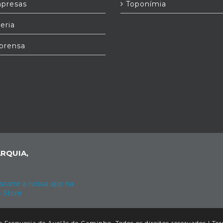
presas
Toponímia
eria
prensa
RQUIA,
 Freguesia de Avelãs de Caminho. Todos os direitos reservados |
Ter