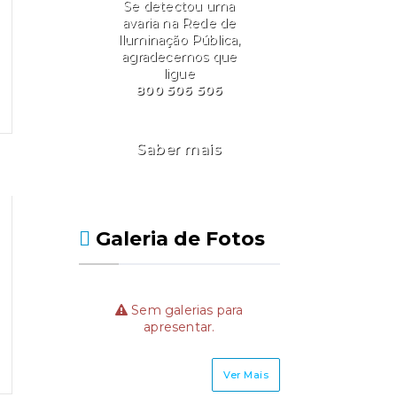
Se detectou uma
avaria na Rede de
Iluminação Pública,
agradecemos que
ligue
800 506 506
Saber mais
Galeria de Fotos
Sem galerias para
apresentar.
Ver Mais