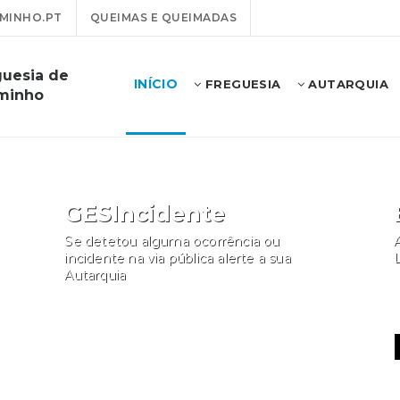
MINHO.PT
QUEIMAS E QUEIMADAS
guesia de
INÍCIO
FREGUESIA
AUTARQUIA
minho
GESIncidente
Se detetou alguma ocorrência ou
A
incidente na via pública alerte a sua
Autarquia
Participar