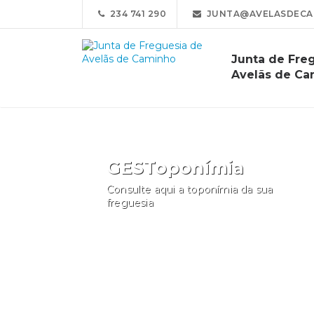
234 741 290
JUNTA@AVELASDECA
Junta de Fre
Avelãs de Ca
GESToponímia
Consulte aqui a toponímia da sua
freguesia
Consultar