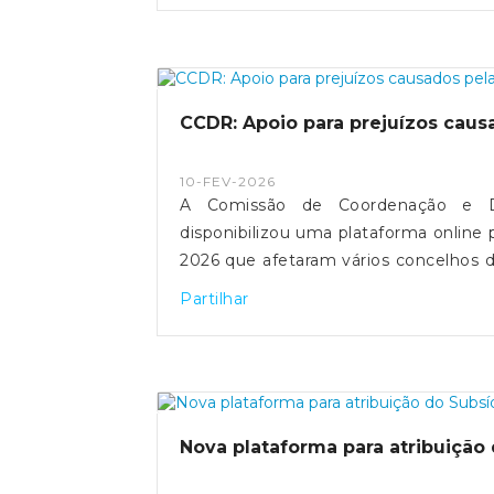
CCDR: Apoio para prejuízos cau
10-FEV-2026
A Comissão de Coordenação e D
disponibilizou uma plataforma online 
2026 que afetaram vários concelhos d
agricultores e municípios, permit
Partilhar
económicas, explorações agrícolas e
técnicos e financeiros.O registo dos 
para a ativação dos mecanismos de 
oficial da CCDR Centro.Esta candid
link.Fonte: CCDR
Nova plataforma para atribuição