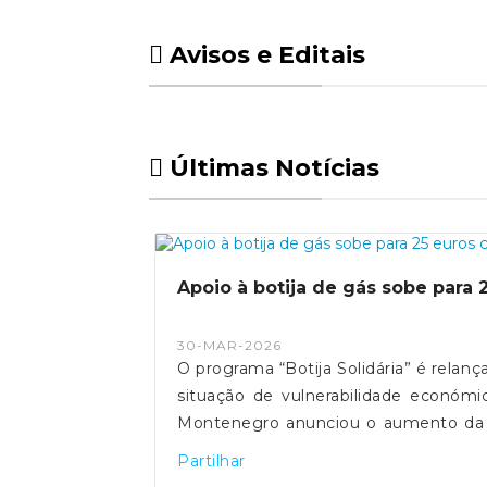
Avisos e Editais
Últimas Notícias
Apoio à botija de gás sobe par
30-MAR-2026
O programa “Botija Solidária” é relanç
situação de vulnerabilidade económi
Montenegro anunciou o aumento da c
três meses, justificando a medida co
Partilhar